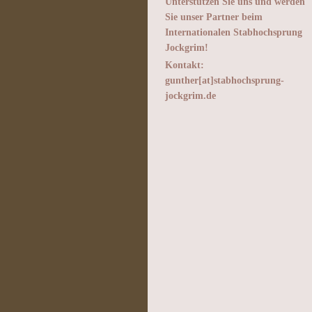
Unterstützen Sie uns und werden
Sie unser Partner beim
Internationalen Stabhochsprung
Jockgrim!
Kontakt:
gunther[at]stabhochsprung-
jockgrim.de